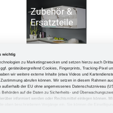
Zubehör &
Ersatzteile
s wichtig
chnologien zu Marketingzwecken und setzen hierzu auch Dritta
 ggf. geräteübergreifend Cookies, Fingerprints, Tracking-Pixel un
ben wir weitere externe Inhalte (etwa Videos und Kartendienst
INFORM
h Zustimmung abrufen können. Wir setzen in diesem Rahmen au
dern außerhalb der EU ohne angemessenes Datenschutzniveau (U
Impress
ss Behörden auf die Daten zu Sicherheits- und Überwachungszw
Datensch
ierüber informiert werden oder Rechtsmittel einlegen können. Mit
n die oben beschriebenen Vorgänge ein. Sie können die Einwilligun
Cookie
derrufen. Mehr Informationen finden Sie in unserer