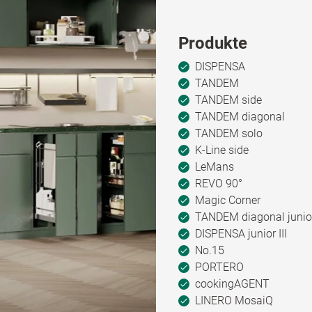
Produkte
DISPENSA
TANDEM
TANDEM side
TANDEM diagonal
TANDEM solo
K-Line side
LeMans
REVO 90°
Magic Corner
TANDEM diagonal junio
DISPENSA junior III
No.15
PORTERO
cookingAGENT
LINERO MosaiQ