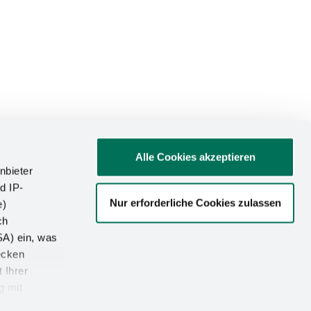
Alle Cookies akzeptieren
nbieter
d IP-
Nur erforderliche Cookies zulassen
e)
ATIONEN
ch
SA) ein, was
um
ecken
utz
 Ihrer
g mit
-Einstellungen