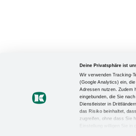
Deine Privatsphäre ist un
Wir verwenden Tracking-Te
(Google Analytics) ein, die
Adressen nutzen. Zudem ha
KONTAKT
eingebunden, die Sie nac
Dienstleister in Drittlän
Kesseböhmer Holding KG
das Risiko beinhaltet, da
Mindener Straße 208
49152 Bad Essen
zugreifen, ohne dass Sie h
Einstellung willigen Sie i
+49 (5742) 46-0
Wirkung für die Zukunft wi