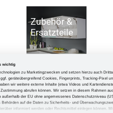
Zubehör &
Ersatzteile
s wichtig
chnologien zu Marketingzwecken und setzen hierzu auch Dritta
 ggf. geräteübergreifend Cookies, Fingerprints, Tracking-Pixel un
ben wir weitere externe Inhalte (etwa Videos und Kartendienst
INFORM
h Zustimmung abrufen können. Wir setzen in diesem Rahmen au
dern außerhalb der EU ohne angemessenes Datenschutzniveau (U
Impress
ss Behörden auf die Daten zu Sicherheits- und Überwachungszw
Datensch
ierüber informiert werden oder Rechtsmittel einlegen können. Mit