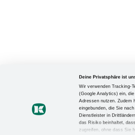
Deine Privatsphäre ist un
Wir verwenden Tracking-Te
(Google Analytics) ein, die
Adressen nutzen. Zudem ha
KONTAKT
eingebunden, die Sie nac
Dienstleister in Drittlän
Kesseböhmer Holding KG
das Risiko beinhaltet, da
Mindener Straße 208
49152 Bad Essen
zugreifen, ohne dass Sie h