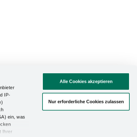
Alle Cookies akzeptieren
nbieter
d IP-
Nur erforderliche Cookies zulassen
e)
ATIONEN
ch
SA) ein, was
um
ecken
utz
 Ihrer