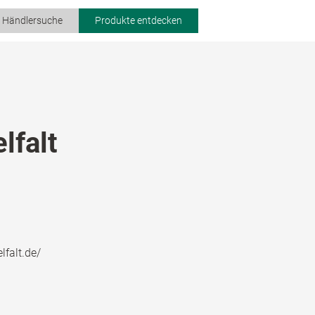
r Händlersuche
Produkte entdecken
lfalt
lfalt.de/