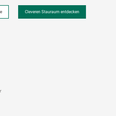
he
Cleveren Stauraum entdecken
r