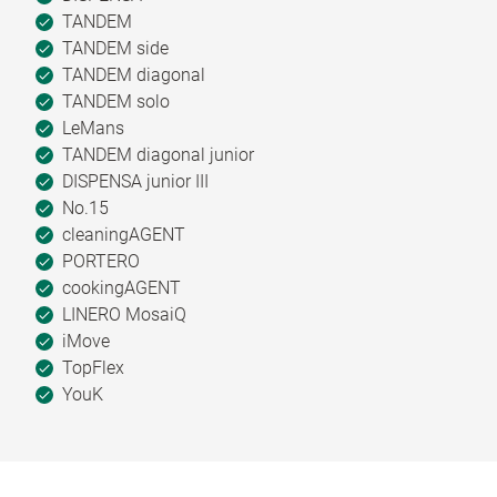
TANDEM
TANDEM side
TANDEM diagonal
TANDEM solo
LeMans
TANDEM diagonal junior
DISPENSA junior III
No.15
cleaningAGENT
PORTERO
cookingAGENT
LINERO MosaiQ
iMove
TopFlex
YouK