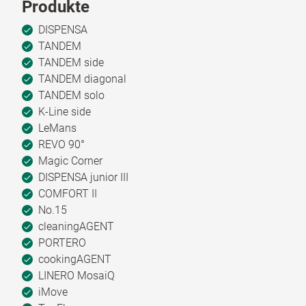
Produkte
DISPENSA
TANDEM
TANDEM side
TANDEM diagonal
TANDEM solo
K-Line side
LeMans
REVO 90°
Magic Corner
DISPENSA junior III
COMFORT II
No.15
cleaningAGENT
PORTERO
cookingAGENT
LINERO MosaiQ
iMove