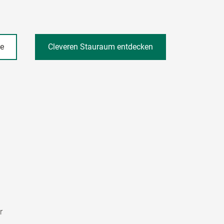
he
Cleveren Stauraum entdecken
r