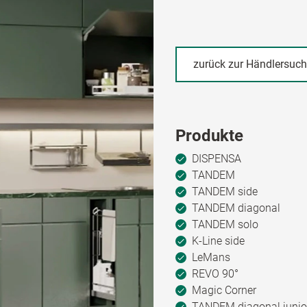
zurück zur Händlersuc
Produkte
DISPENSA
TANDEM
TANDEM side
TANDEM diagonal
TANDEM solo
K-Line side
LeMans
REVO 90°
Magic Corner
TANDEM diagonal junio