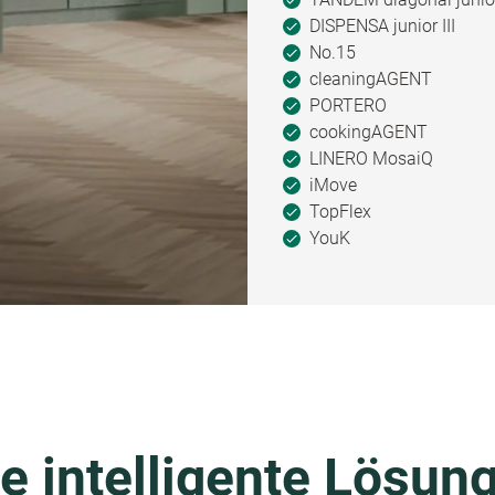
DISPENSA junior III
No.15
cleaningAGENT
PORTERO
cookingAGENT
LINERO MosaiQ
iMove
TopFlex
YouK
e intelligente Lösung