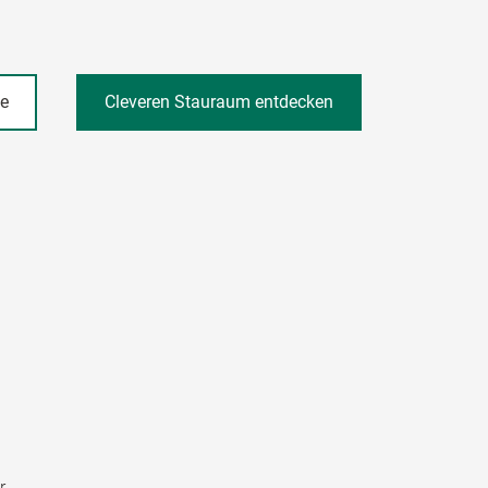
he
Cleveren Stauraum entdecken
r