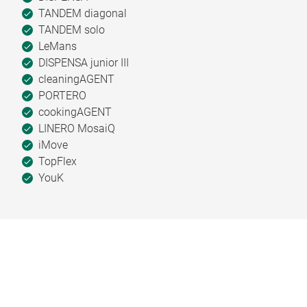
TANDEM diagonal
TANDEM solo
LeMans
DISPENSA junior III
cleaningAGENT
PORTERO
cookingAGENT
LINERO MosaiQ
iMove
TopFlex
YouK