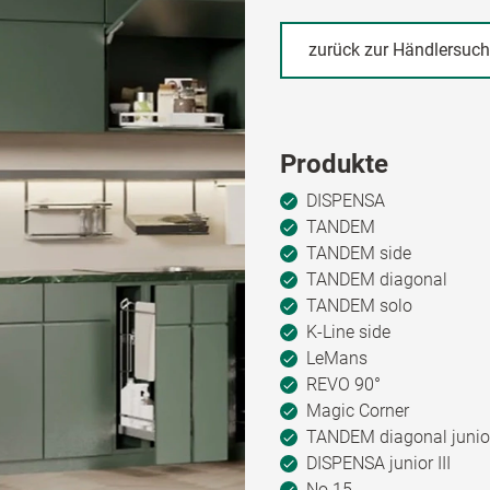
zurück zur Händlersuc
Produkte
DISPENSA
TANDEM
TANDEM side
TANDEM diagonal
TANDEM solo
K-Line side
LeMans
REVO 90°
Magic Corner
TANDEM diagonal junio
DISPENSA junior III
No.15