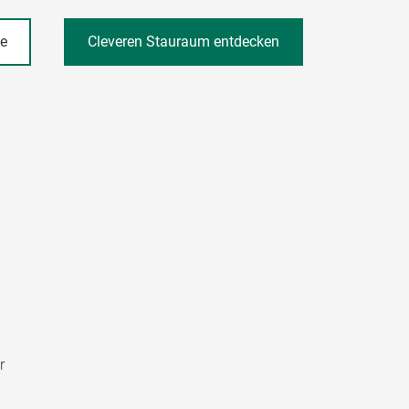
he
Cleveren Stauraum entdecken
r