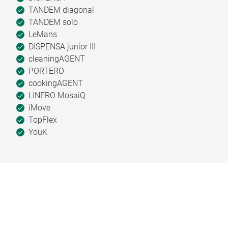
TANDEM diagonal
TANDEM solo
LeMans
DISPENSA junior III
cleaningAGENT
PORTERO
cookingAGENT
LINERO MosaiQ
iMove
TopFlex
YouK