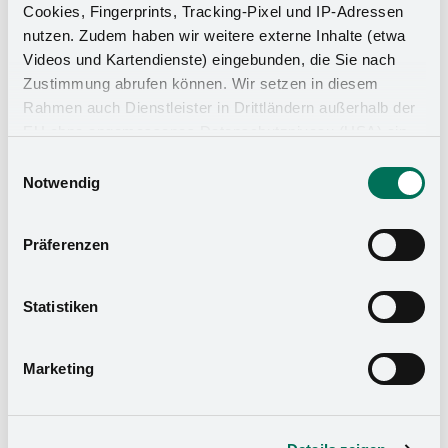
Das Stauraumwunder für Ihr
Cookies, Fingerprints, Tracking-Pixel und IP-Adressen
Badezimmer
nutzen. Zudem haben wir weitere externe Inhalte (etwa
Videos und Kartendienste) eingebunden, die Sie nach
Zustimmung abrufen können. Wir setzen in diesem
Rahmen auch Dienstleister in Drittländern außerhalb der
EU ohne angemessenes Datenschutzniveau (USA) ein,
was das Risiko beinhaltet, dass Behörden auf die Daten
Einwilligungsauswahl
zu Sicherheits- und Überwachungszwecken zugreifen,
Notwendig
ohne dass Sie hierüber informiert werden oder
Rechtsmittel einlegen können. Mit Ihrer Einstellung
Präferenzen
willigen Sie in die oben beschriebenen Vorgänge ein. Sie
können die Einwilligung mit Wirkung für die Zukunft
widerrufen. Mehr Informationen finden Sie in unserer
Statistiken
Datenschutzerklärung
und in unserem
Impressum
.
Marketing