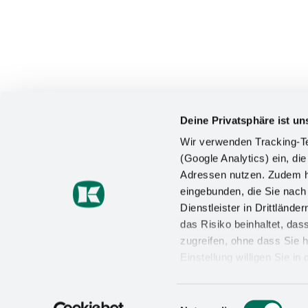
Deine Privatsphäre ist un
Wir verwenden Tracking-Te
(Google Analytics) ein, die
Adressen nutzen. Zudem ha
KONTAKT
eingebunden, die Sie nac
Dienstleister in Drittlän
Kesseböhmer Holding KG
das Risiko beinhaltet, da
Mindener Straße 208
49152 Bad Essen
zugreifen, ohne dass Sie h
Einstellung willigen Sie i
+49 (5742) 46-0
Wirkung für die Zukunft wi
info@kesseboehmer.de
Datenschutzerklärung
un
Einwilligungsauswahl