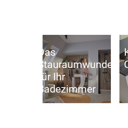
Das
Stauraumwunder
für Ihr
Badezimmer