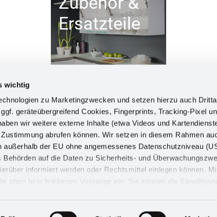
Zubehör &
Ersatzteile
s wichtig
chnologien zu Marketingzwecken und setzen hierzu auch Dritta
 ggf. geräteübergreifend Cookies, Fingerprints, Tracking-Pixel un
ben wir weitere externe Inhalte (etwa Videos und Kartendienst
INFORM
h Zustimmung abrufen können. Wir setzen in diesem Rahmen au
dern außerhalb der EU ohne angemessenes Datenschutzniveau (U
Impress
ss Behörden auf die Daten zu Sicherheits- und Überwachungszw
Datensch
ierüber informiert werden oder Rechtsmittel einlegen können. Mit
n die oben beschriebenen Vorgänge ein. Sie können die Einwilligun
Cookie
derrufen. Mehr Informationen finden Sie in unserer
d in unserem
Impressum
.