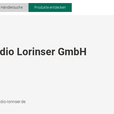
r Händlersuche
Produkte entdecken
dio Lorinser GmbH
io-lorinser.de