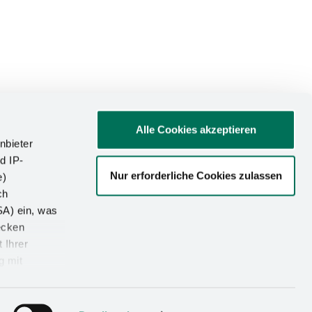
Alle Cookies akzeptieren
nbieter
d IP-
Nur erforderliche Cookies zulassen
e)
ATIONEN
ch
SA) ein, was
um
ecken
utz
 Ihrer
g mit
-Einstellungen