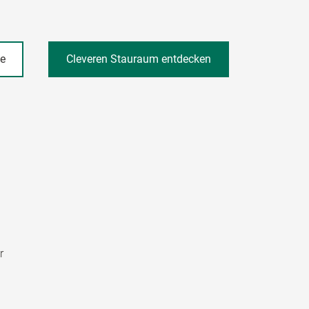
he
Cleveren Stauraum entdecken
r