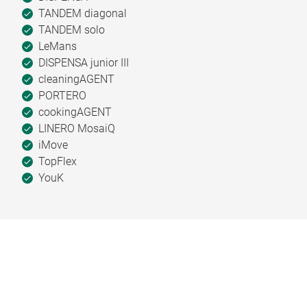
TANDEM diagonal
TANDEM solo
LeMans
DISPENSA junior III
cleaningAGENT
PORTERO
cookingAGENT
LINERO MosaiQ
iMove
TopFlex
YouK