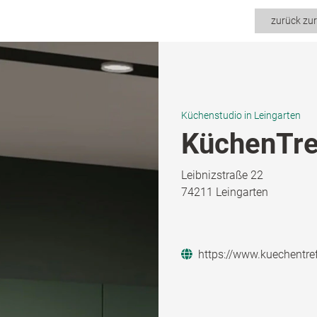
zurück zu
Küchenstudio in Leingarten
KüchenTre
Leibnizstraße 22
74211 Leingarten
https://www.kuechentre