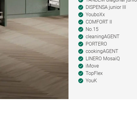
DISPENSA junior III
YouboXx
COMFORT II
No.15
cleaningAGENT
PORTERO
cookingAGENT
LINERO MosaiQ
iMove
TopFlex
YouK