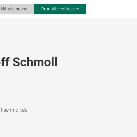
r Händlersuche
Produkte entdecken
ff Schmoll
ff-schmoll.de