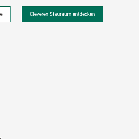
he
Cleveren Stauraum entdecken
r