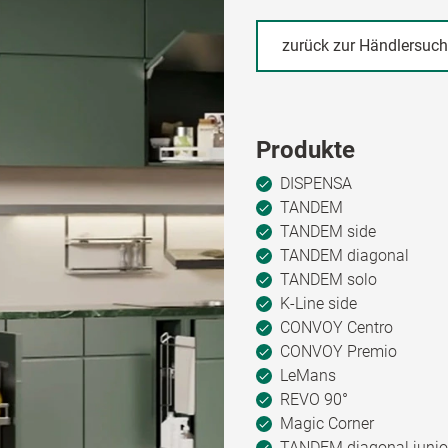
zurück zur Händlersuc
Produkte
DISPENSA
TANDEM
TANDEM side
TANDEM diagonal
TANDEM solo
K-Line side
CONVOY Centro
CONVOY Premio
LeMans
REVO 90°
Magic Corner
TANDEM diagonal junio