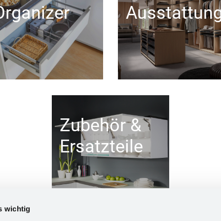
Organizer
Ausstattun
Zubehör &
Ersatzteile
s wichtig