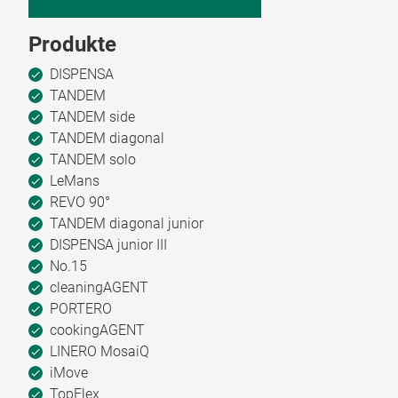
Produkte
DISPENSA
TANDEM
TANDEM side
TANDEM diagonal
TANDEM solo
LeMans
REVO 90°
TANDEM diagonal junior
DISPENSA junior III
No.15
cleaningAGENT
PORTERO
cookingAGENT
LINERO MosaiQ
iMove
TopFlex