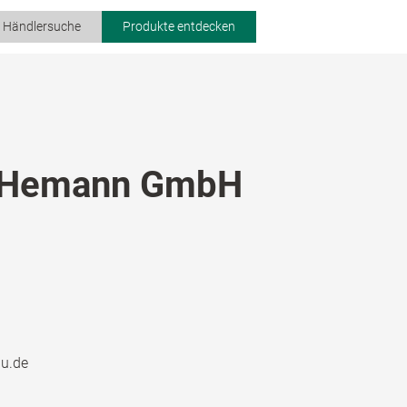
r Händlersuche
Produkte entdecken
 Hemann GmbH
au.de