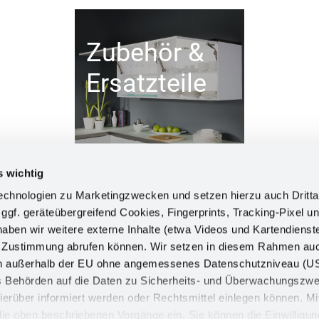
Zubehör &
Ersatzteile
s wichtig
chnologien zu Marketingzwecken und setzen hierzu auch Dritta
 ggf. geräteübergreifend Cookies, Fingerprints, Tracking-Pixel un
ben wir weitere externe Inhalte (etwa Videos und Kartendienst
INFORM
h Zustimmung abrufen können. Wir setzen in diesem Rahmen au
dern außerhalb der EU ohne angemessenes Datenschutzniveau (U
Impress
ss Behörden auf die Daten zu Sicherheits- und Überwachungszw
Datensch
ierüber informiert werden oder Rechtsmittel einlegen können. Mit
n die oben beschriebenen Vorgänge ein. Sie können die Einwilligun