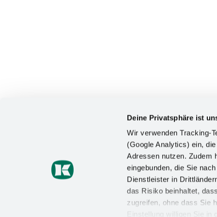
Deine Privatsphäre ist un
Wir verwenden Tracking-Te
(Google Analytics) ein, die
Adressen nutzen. Zudem ha
KONTAKT
eingebunden, die Sie nac
Dienstleister in Drittlän
Kesseböhmer Holding KG
das Risiko beinhaltet, da
Mindener Straße 208
49152 Bad Essen
zugreifen, ohne dass Sie h
Einstellung willigen Sie i