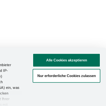
Alle Cookies akzeptieren
nbieter
d IP-
Nur erforderliche Cookies zulassen
e)
ATIONEN
ch
SA) ein, was
um
ecken
utz
 Ihrer
g mit