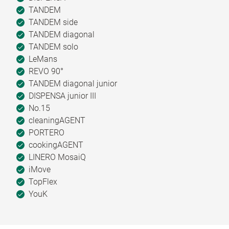
TANDEM
TANDEM side
TANDEM diagonal
TANDEM solo
LeMans
REVO 90°
TANDEM diagonal junior
DISPENSA junior III
No.15
cleaningAGENT
PORTERO
cookingAGENT
LINERO MosaiQ
iMove
TopFlex
YouK