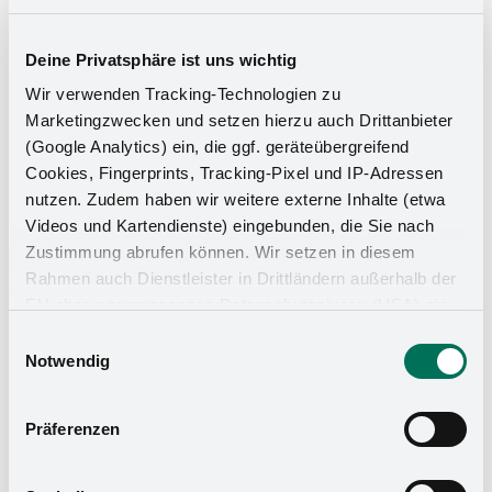
Deine Privatsphäre ist uns wichtig
Wir verwenden Tracking-Technologien zu
Marketingzwecken und setzen hierzu auch Drittanbieter
(Google Analytics) ein, die ggf. geräteübergreifend
Cookies, Fingerprints, Tracking-Pixel und IP-Adressen
nutzen. Zudem haben wir weitere externe Inhalte (etwa
Videos und Kartendienste) eingebunden, die Sie nach
Zustimmung abrufen können. Wir setzen in diesem
Rahmen auch Dienstleister in Drittländern außerhalb der
EU ohne angemessenes Datenschutzniveau (USA) ein,
Küchen-Organizer
was das Risiko beinhaltet, dass Behörden auf die Daten
Einwilligungsauswahl
zu Sicherheits- und Überwachungszwecken zugreifen,
Notwendig
ohne dass Sie hierüber informiert werden oder
Rechtsmittel einlegen können. Mit Ihrer Einstellung
Präferenzen
willigen Sie in die oben beschriebenen Vorgänge ein. Sie
können die Einwilligung mit Wirkung für die Zukunft
widerrufen. Mehr Informationen finden Sie in unserer