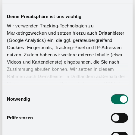
Deine Privatsphäre ist uns wichtig
Wir verwenden Tracking-Technologien zu
Marketingzwecken und setzen hierzu auch Drittanbieter
(Google Analytics) ein, die ggf. geräteübergreifend
Cookies, Fingerprints, Tracking-Pixel und IP-Adressen
nutzen. Zudem haben wir weitere externe Inhalte (etwa
Videos und Kartendienste) eingebunden, die Sie nach
Zustimmung abrufen können. Wir setzen in diesem
Rahmen auch Dienstleister in Drittländern außerhalb der
EU ohne angemessenes Datenschutzniveau (USA) ein,
Küchen-Organizer
was das Risiko beinhaltet, dass Behörden auf die Daten
Einwilligungsauswahl
zu Sicherheits- und Überwachungszwecken zugreifen,
Notwendig
ohne dass Sie hierüber informiert werden oder
Rechtsmittel einlegen können. Mit Ihrer Einstellung
Präferenzen
willigen Sie in die oben beschriebenen Vorgänge ein. Sie
können die Einwilligung mit Wirkung für die Zukunft
widerrufen. Mehr Informationen finden Sie in unserer