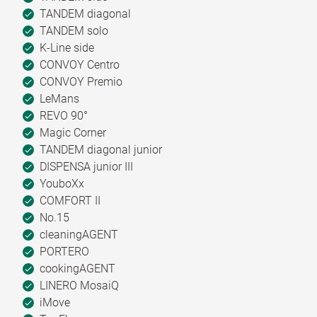
TANDEM diagonal
TANDEM solo
K-Line side
CONVOY Centro
CONVOY Premio
LeMans
REVO 90°
Magic Corner
TANDEM diagonal junior
DISPENSA junior III
YouboXx
COMFORT II
No.15
cleaningAGENT
PORTERO
cookingAGENT
LINERO MosaiQ
iMove