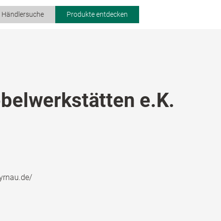
r Händlersuche
Produkte entdecken
belwerkstätten e.K.
yrnau.de/