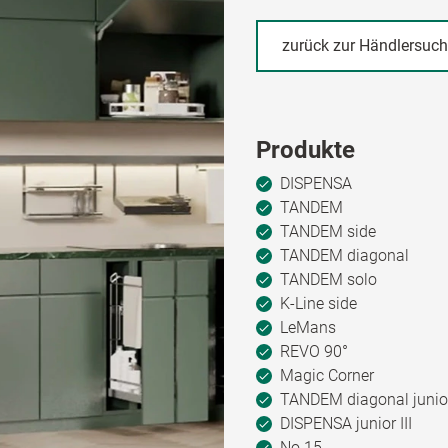
zurück zur Händlersuc
Produkte
DISPENSA
TANDEM
TANDEM side
TANDEM diagonal
TANDEM solo
K-Line side
LeMans
REVO 90°
Magic Corner
TANDEM diagonal junio
DISPENSA junior III
No.15