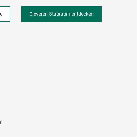
he
Cleveren Stauraum entdecken
r