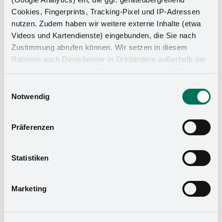
Das Stauraumwunder für Ihr
Cookies, Fingerprints, Tracking-Pixel und IP-Adressen
nutzen. Zudem haben wir weitere externe Inhalte (etwa
Badezimmer
Videos und Kartendienste) eingebunden, die Sie nach
Zustimmung abrufen können. Wir setzen in diesem
Rahmen auch Dienstleister in Drittländern außerhalb der
EU ohne angemessenes Datenschutzniveau (USA) ein,
was das Risiko beinhaltet, dass Behörden auf die Daten
Einwilligungsauswahl
zu Sicherheits- und Überwachungszwecken zugreifen,
Notwendig
ohne dass Sie hierüber informiert werden oder
Rechtsmittel einlegen können. Mit Ihrer Einstellung
Präferenzen
willigen Sie in die oben beschriebenen Vorgänge ein. Sie
können die Einwilligung mit Wirkung für die Zukunft
widerrufen. Mehr Informationen finden Sie in unserer
Statistiken
Datenschutzerklärung
und in unserem
Impressum
.
Marketing