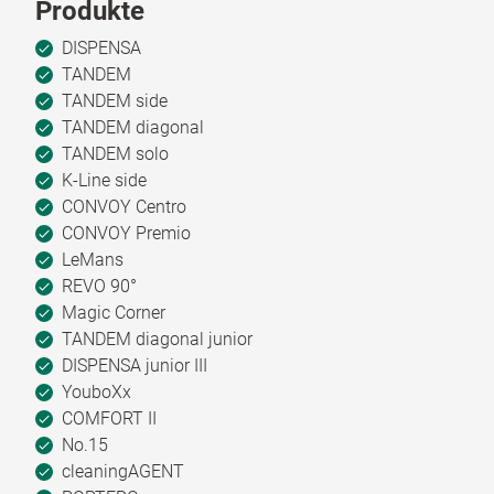
Produkte
DISPENSA
TANDEM
TANDEM side
TANDEM diagonal
TANDEM solo
K-Line side
CONVOY Centro
CONVOY Premio
LeMans
REVO 90°
Magic Corner
TANDEM diagonal junior
DISPENSA junior III
YouboXx
COMFORT II
No.15
cleaningAGENT