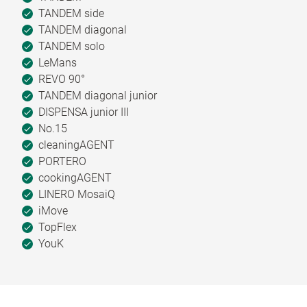
TANDEM side
TANDEM diagonal
TANDEM solo
LeMans
REVO 90°
TANDEM diagonal junior
DISPENSA junior III
No.15
cleaningAGENT
PORTERO
cookingAGENT
LINERO MosaiQ
iMove
TopFlex
YouK