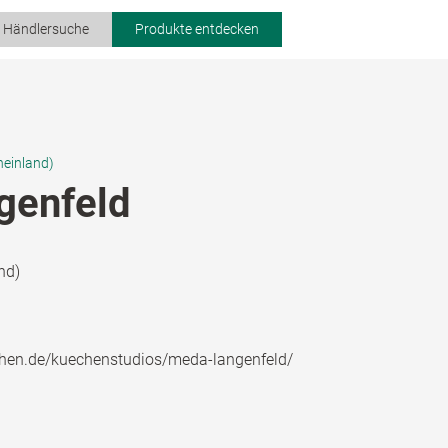
r Händlersuche
Produkte entdecken
heinland)
genfeld
nd)
hen.de/kuechenstudios/meda-langenfeld/