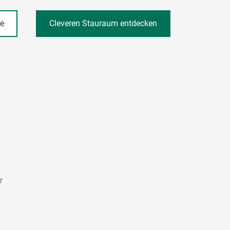
he
Cleveren Stauraum entdecken
r