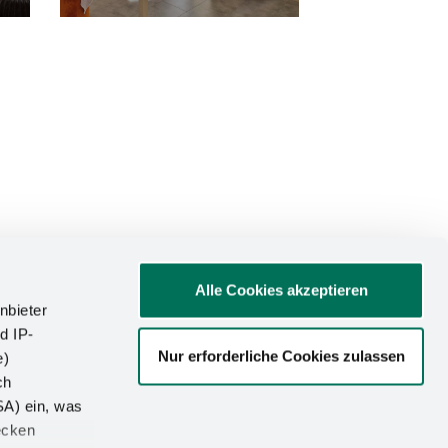
Alle Cookies akzeptieren
nbieter
d IP-
Nur erforderliche Cookies zulassen
e)
ATIONEN
ch
SA) ein, was
um
ecken
utz