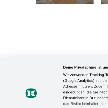
Deine Privatsphäre ist un
Wir verwenden Tracking-Te
(Google Analytics) ein, die
Adressen nutzen. Zudem ha
KONTAKT
eingebunden, die Sie nac
Dienstleister in Drittlän
Kesseböhmer Holding KG
das Risiko beinhaltet, da
Mindener Straße 208