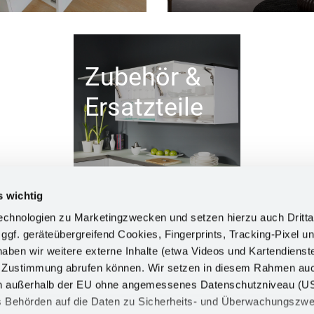
Zubehör &
Ersatzteile
s wichtig
chnologien zu Marketingzwecken und setzen hierzu auch Dritta
 ggf. geräteübergreifend Cookies, Fingerprints, Tracking-Pixel un
ben wir weitere externe Inhalte (etwa Videos und Kartendienst
INFORM
h Zustimmung abrufen können. Wir setzen in diesem Rahmen au
dern außerhalb der EU ohne angemessenes Datenschutzniveau (U
Impress
ss Behörden auf die Daten zu Sicherheits- und Überwachungszw
Datensch