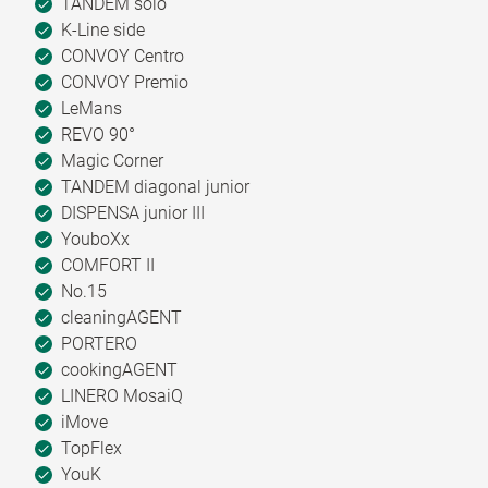
TANDEM solo
K-Line side
CONVOY Centro
CONVOY Premio
LeMans
REVO 90°
Magic Corner
TANDEM diagonal junior
DISPENSA junior III
YouboXx
COMFORT II
No.15
cleaningAGENT
PORTERO
cookingAGENT
LINERO MosaiQ
iMove
TopFlex
YouK