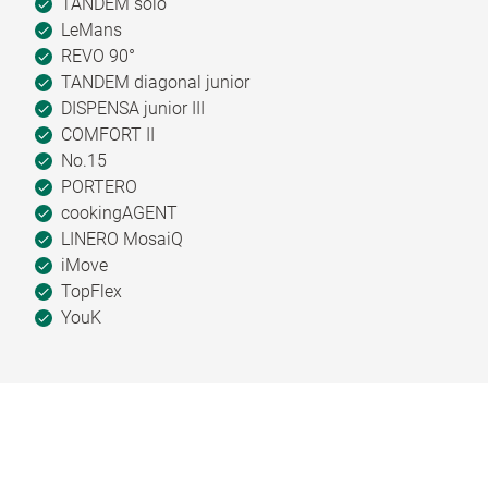
TANDEM solo
LeMans
REVO 90°
TANDEM diagonal junior
DISPENSA junior III
COMFORT II
No.15
PORTERO
cookingAGENT
LINERO MosaiQ
iMove
TopFlex
YouK