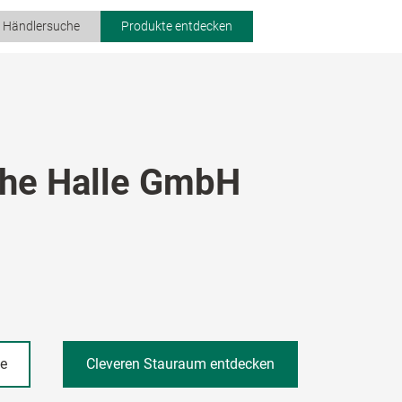
r Händlersuche
Produkte entdecken
he Halle GmbH
he
Cleveren Stauraum entdecken