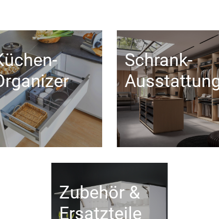
Küchen-
Schrank-
Organizer
Ausstattun
Zubehör &
Ersatzteile