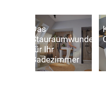
Das
Stauraumwunder
für Ihr
Badezimmer