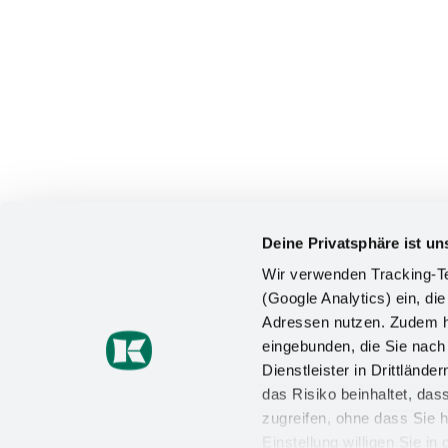
Deine Privatsphäre ist un
Wir verwenden Tracking-Te
(Google Analytics) ein, die
Adressen nutzen. Zudem ha
KONTAKT
eingebunden, die Sie nac
Dienstleister in Drittlän
Kesseböhmer Holding KG
das Risiko beinhaltet, da
Mindener Straße 208
49152 Bad Essen
zugreifen, ohne dass Sie h
Einstellung willigen Sie i