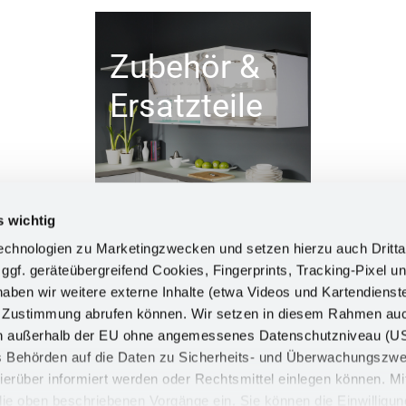
Zubehör &
Ersatzteile
s wichtig
chnologien zu Marketingzwecken und setzen hierzu auch Dritta
 ggf. geräteübergreifend Cookies, Fingerprints, Tracking-Pixel un
ben wir weitere externe Inhalte (etwa Videos und Kartendienst
INFORM
h Zustimmung abrufen können. Wir setzen in diesem Rahmen au
dern außerhalb der EU ohne angemessenes Datenschutzniveau (U
Impress
ss Behörden auf die Daten zu Sicherheits- und Überwachungszw
Datensch
ierüber informiert werden oder Rechtsmittel einlegen können. Mit
n die oben beschriebenen Vorgänge ein. Sie können die Einwilligun