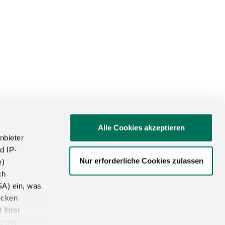
Alle Cookies akzeptieren
nbieter
d IP-
Nur erforderliche Cookies zulassen
e)
ATIONEN
ch
SA) ein, was
um
ecken
utz
 Ihrer
g mit