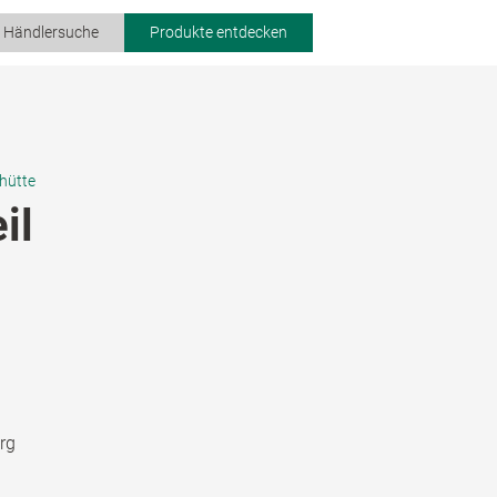
r Händlersuche
Produkte entdecken
hütte
il
rg