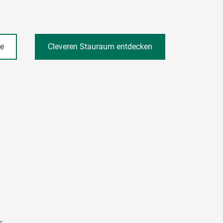
he
Cleveren Stauraum entdecken
r