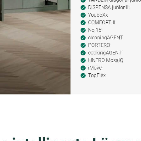
DISPENSA junior III
YouboXx
COMFORT II
No.15
cleaningAGENT
PORTERO
cookingAGENT
LINERO MosaiQ
iMove
TopFlex