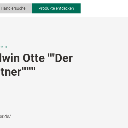
r Händlersuche
Produkte entdecken
heim
win Otte ""Der
ner""""
er.de/