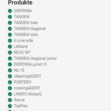
Produkte
DISPENSA
TANDEM
TANDEM side
TANDEM diagonal
TANDEM solo
K-Line side
LeMans
REVO 90°
TANDEM diagonal junior
DISPENSA junior III
No.15
cleaningAGENT
PORTERO
cookingAGENT
LINERO MosaiQ
iMove
TopFlex