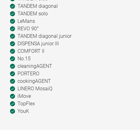
TANDEM diagonal
TANDEM solo
LeMans
REVO 90°
TANDEM diagonal junior
DISPENSA junior III
COMFORT II
No.15
cleaningAGENT
PORTERO
cookingAGENT
LINERO MosaiQ
iMove
TopFlex
YouK