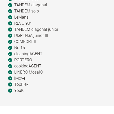
TANDEM diagonal
TANDEM solo
LeMans
REVO 90°
TANDEM diagonal junior
DISPENSA junior III
COMFORT II
No.15
cleaningAGENT
PORTERO
cookingAGENT
LINERO MosaiQ
iMove
TopFlex
YouK