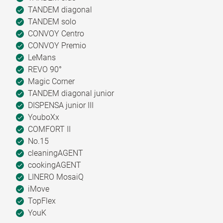
TANDEM diagonal
TANDEM solo
CONVOY Centro
CONVOY Premio
LeMans
REVO 90°
Magic Corner
TANDEM diagonal junior
DISPENSA junior III
YouboXx
COMFORT II
No.15
cleaningAGENT
cookingAGENT
LINERO MosaiQ
iMove
TopFlex
YouK