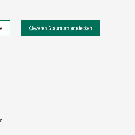
he
Cleveren Stauraum entdecken
r