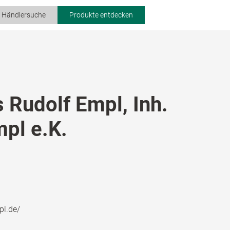
r Händlersuche
Produkte entdecken
 Rudolf Empl, Inh.
pl e.K.
pl.de/