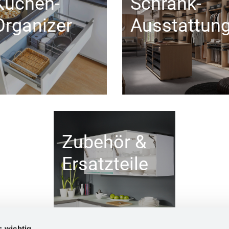
Küchen-
Schrank-
Organizer
Ausstattun
Zubehör &
Ersatzteile
s wichtig