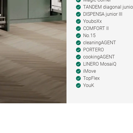
TANDEM diagonal junio
DISPENSA junior III
YouboXx
COMFORT II
No.15
cleaningAGENT
PORTERO
cookingAGENT
LINERO MosaiQ
iMove
TopFlex
YouK