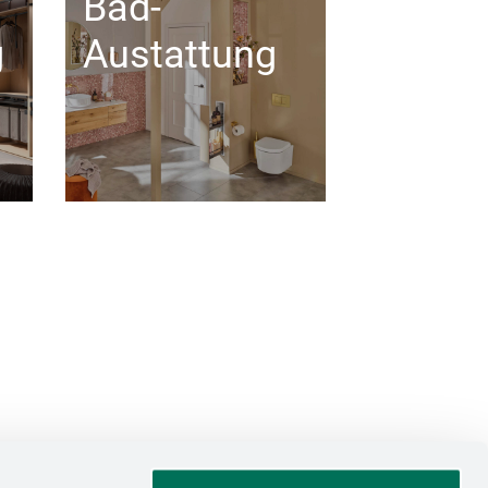
Bad-
g
Austattung