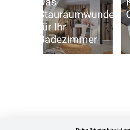
Das
Stauraumwunder
für Ihr
Badezimmer
Deine Privatsphäre ist un