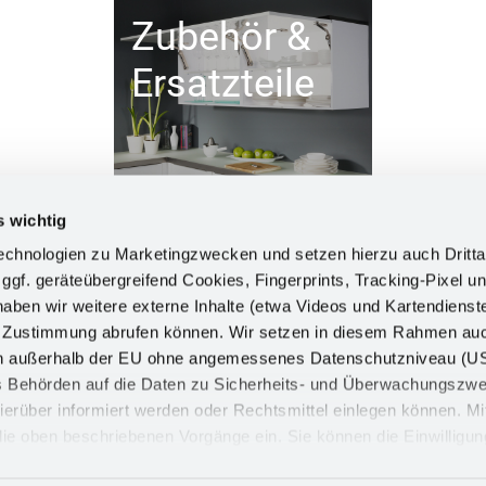
Zubehör &
Ersatzteile
s wichtig
chnologien zu Marketingzwecken und setzen hierzu auch Dritta
 ggf. geräteübergreifend Cookies, Fingerprints, Tracking-Pixel un
ben wir weitere externe Inhalte (etwa Videos und Kartendienst
INFORM
h Zustimmung abrufen können. Wir setzen in diesem Rahmen au
dern außerhalb der EU ohne angemessenes Datenschutzniveau (U
Impress
ss Behörden auf die Daten zu Sicherheits- und Überwachungszw
Datensch
ierüber informiert werden oder Rechtsmittel einlegen können. Mit
n die oben beschriebenen Vorgänge ein. Sie können die Einwilligun
Cookie
derrufen. Mehr Informationen finden Sie in unserer