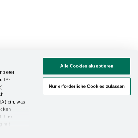
Alle Cookies akzeptieren
nbieter
d IP-
Nur erforderliche Cookies zulassen
e)
ATIONEN
ch
SA) ein, was
um
ecken
utz
 Ihrer
g mit
-Einstellungen