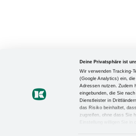
Deine Privatsphäre ist un
Wir verwenden Tracking-Te
(Google Analytics) ein, die
Adressen nutzen. Zudem ha
KONTAKT
eingebunden, die Sie nac
Dienstleister in Drittlän
Kesseböhmer Holding KG
das Risiko beinhaltet, da
Mindener Straße 208
49152 Bad Essen
zugreifen, ohne dass Sie h
Einstellung willigen Sie i
+49 (5742) 46-0
Wirkung für die Zukunft wi
info@kesseboehmer.de