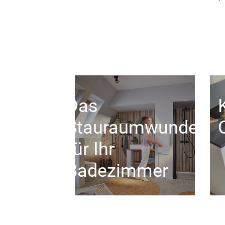
Das
Stauraumwunder
für Ihr
Badezimmer