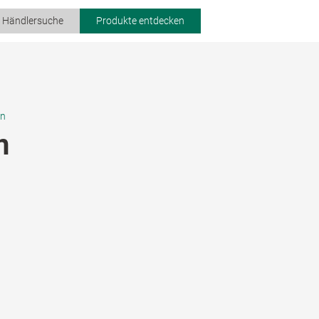
r Händlersuche
Produkte entdecken
en
n