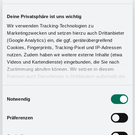
Deine Privatsphäre ist uns wichtig
Wir verwenden Tracking-Technologien zu
Marketingzwecken und setzen hierzu auch Drittanbieter
(Google Analytics) ein, die ggf. geräteübergreifend
Cookies, Fingerprints, Tracking-Pixel und IP-Adressen
nutzen. Zudem haben wir weitere externe Inhalte (etwa
Videos und Kartendienste) eingebunden, die Sie nach
Zustimmung abrufen können. Wir setzen in diesem
Rahmen auch Dienstleister in Drittländern außerhalb der
EU ohne angemessenes Datenschutzniveau (USA) ein,
Küchen-Organizer
was das Risiko beinhaltet, dass Behörden auf die Daten
Einwilligungsauswahl
zu Sicherheits- und Überwachungszwecken zugreifen,
Notwendig
ohne dass Sie hierüber informiert werden oder
Rechtsmittel einlegen können. Mit Ihrer Einstellung
Präferenzen
willigen Sie in die oben beschriebenen Vorgänge ein. Sie
können die Einwilligung mit Wirkung für die Zukunft
widerrufen. Mehr Informationen finden Sie in unserer