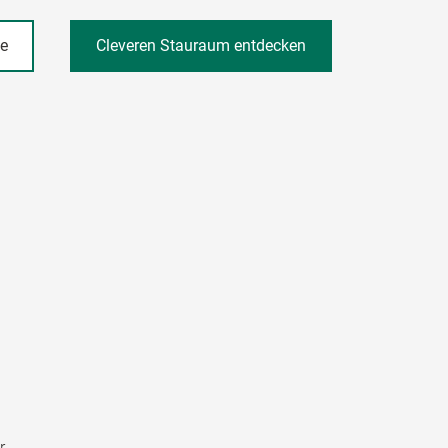
he
Cleveren Stauraum entdecken
r