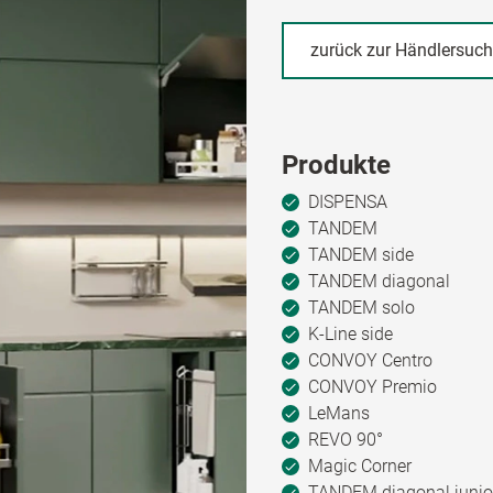
zurück zur Händlersuc
Produkte
DISPENSA
TANDEM
TANDEM side
TANDEM diagonal
TANDEM solo
K-Line side
CONVOY Centro
CONVOY Premio
LeMans
REVO 90°
Magic Corner
TANDEM diagonal junio