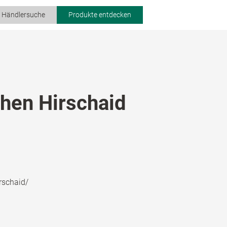
r Händlersuche
Produkte entdecken
hen Hirschaid
rschaid/