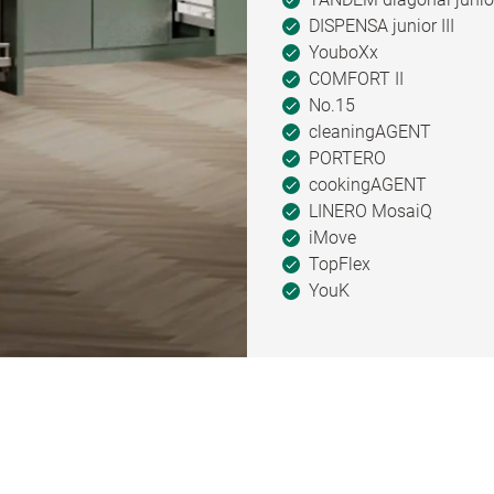
DISPENSA junior III
YouboXx
COMFORT II
No.15
cleaningAGENT
PORTERO
cookingAGENT
LINERO MosaiQ
iMove
TopFlex
YouK