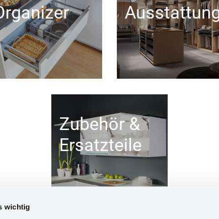
Organizer
Ausstattun
Zubehör &
Ersatzteile
s wichtig