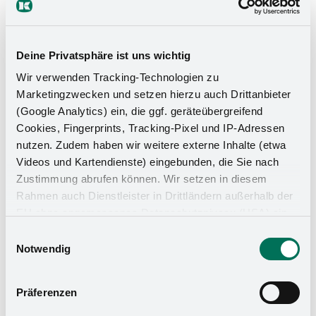
Deine Privatsphäre ist uns wichtig
Wir verwenden Tracking-Technologien zu
Marketingzwecken und setzen hierzu auch Drittanbieter
(Google Analytics) ein, die ggf. geräteübergreifend
Cookies, Fingerprints, Tracking-Pixel und IP-Adressen
nutzen. Zudem haben wir weitere externe Inhalte (etwa
Videos und Kartendienste) eingebunden, die Sie nach
Zustimmung abrufen können. Wir setzen in diesem
Rahmen auch Dienstleister in Drittländern außerhalb der
EU ohne angemessenes Datenschutzniveau (USA) ein,
was das Risiko beinhaltet, dass Behörden auf die Daten
Einwilligungsauswahl
Küchen-Organizer
zu Sicherheits- und Überwachungszwecken zugreifen,
Notwendig
ohne dass Sie hierüber informiert werden oder
Rechtsmittel einlegen können. Mit Ihrer Einstellung
Präferenzen
willigen Sie in die oben beschriebenen Vorgänge ein. Sie
können die Einwilligung mit Wirkung für die Zukunft