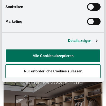
widerrufen. Mehr Informationen finden Sie in unserer
Statistiken
Datenschutzerklärung
und in unserem
Impressum
.
Marketing
Details zeigen
Alle Cookies akzeptieren
Nur erforderliche Cookies zulassen
Schrank-Ausstattung