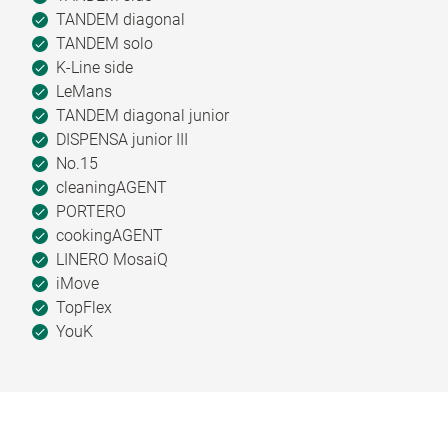
TANDEM diagonal
TANDEM solo
K-Line side
LeMans
TANDEM diagonal junior
DISPENSA junior III
No.15
cleaningAGENT
PORTERO
cookingAGENT
LINERO MosaiQ
iMove
TopFlex
YouK