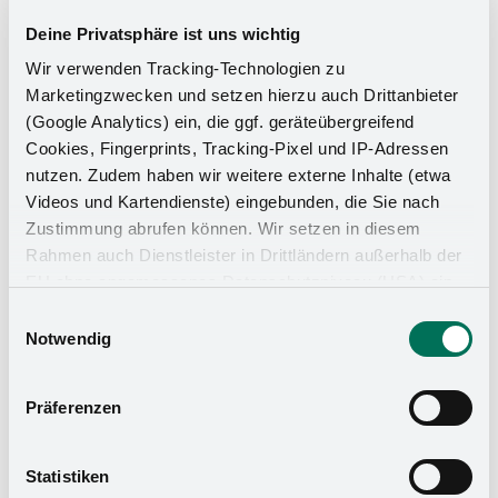
Deine Privatsphäre ist uns wichtig
Wir verwenden Tracking-Technologien zu
Marketingzwecken und setzen hierzu auch Drittanbieter
(Google Analytics) ein, die ggf. geräteübergreifend
Cookies, Fingerprints, Tracking-Pixel und IP-Adressen
nutzen. Zudem haben wir weitere externe Inhalte (etwa
Videos und Kartendienste) eingebunden, die Sie nach
Zustimmung abrufen können. Wir setzen in diesem
Rahmen auch Dienstleister in Drittländern außerhalb der
Küchen-Organizer
EU ohne angemessenes Datenschutzniveau (USA) ein,
was das Risiko beinhaltet, dass Behörden auf die Daten
Einwilligungsauswahl
zu Sicherheits- und Überwachungszwecken zugreifen,
Notwendig
ohne dass Sie hierüber informiert werden oder
Rechtsmittel einlegen können. Mit Ihrer Einstellung
Präferenzen
willigen Sie in die oben beschriebenen Vorgänge ein. Sie
können die Einwilligung mit Wirkung für die Zukunft
widerrufen. Mehr Informationen finden Sie in unserer
Statistiken
Datenschutzerklärung
und in unserem
Impressum
.