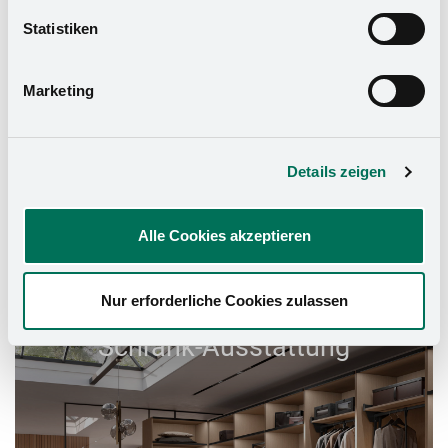
widerrufen. Mehr Informationen finden Sie in unserer
Statistiken
Datenschutzerklärung
und in unserem
Impressum
.
Marketing
Details zeigen
Alle Cookies akzeptieren
Nur erforderliche Cookies zulassen
Schrank-Ausstattung