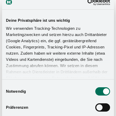
Deine Privatsphäre ist uns wichtig
Wir verwenden Tracking-Technologien zu
Marketingzwecken und setzen hierzu auch Drittanbieter
(Google Analytics) ein, die ggf. geräteübergreifend
Cookies, Fingerprints, Tracking-Pixel und IP-Adressen
nutzen. Zudem haben wir weitere externe Inhalte (etwa
Videos und Kartendienste) eingebunden, die Sie nach
Zustimmung abrufen können. Wir setzen in diesem
Rahmen auch Dienstleister in Drittländern außerhalb der
EU ohne angemessenes Datenschutzniveau (USA) ein,
was das Risiko beinhaltet, dass Behörden auf die Daten
Einwilligungsauswahl
Küchen-Organizer
zu Sicherheits- und Überwachungszwecken zugreifen,
Notwendig
ohne dass Sie hierüber informiert werden oder
Rechtsmittel einlegen können. Mit Ihrer Einstellung
Präferenzen
willigen Sie in die oben beschriebenen Vorgänge ein. Sie
können die Einwilligung mit Wirkung für die Zukunft