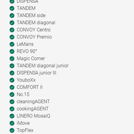
DISPENSA
TANDEM
TANDEM side
TANDEM diagonal
CONVOY Centro
CONVOY Premio
LeMans
REVO 90°
Magic Corner
TANDEM diagonal junior
DISPENSA junior III
YouboXx
COMFORT II
No.15
cleaningAGENT
cookingAGENT
LINERO MosaiQ
iMove
TopFlex