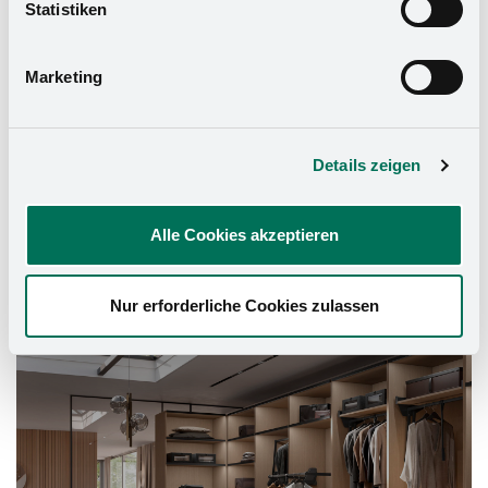
widerrufen. Mehr Informationen finden Sie in unserer
Statistiken
Datenschutzerklärung
und in unserem
Impressum
.
Marketing
Details zeigen
Alle Cookies akzeptieren
Nur erforderliche Cookies zulassen
Schrank-Ausstattung