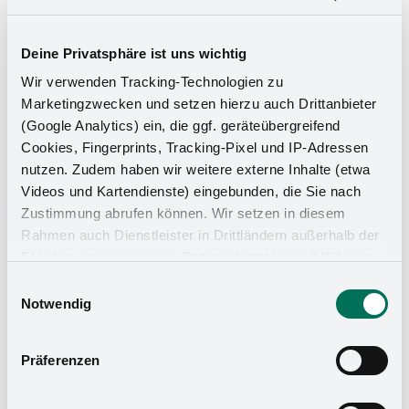
Deine Privatsphäre ist uns wichtig
Wir verwenden Tracking-Technologien zu
Marketingzwecken und setzen hierzu auch Drittanbieter
(Google Analytics) ein, die ggf. geräteübergreifend
Cookies, Fingerprints, Tracking-Pixel und IP-Adressen
nutzen. Zudem haben wir weitere externe Inhalte (etwa
Videos und Kartendienste) eingebunden, die Sie nach
Zustimmung abrufen können. Wir setzen in diesem
Rahmen auch Dienstleister in Drittländern außerhalb der
EU ohne angemessenes Datenschutzniveau (USA) ein,
Küchen-Organizer
was das Risiko beinhaltet, dass Behörden auf die Daten
Einwilligungsauswahl
zu Sicherheits- und Überwachungszwecken zugreifen,
Notwendig
ohne dass Sie hierüber informiert werden oder
Rechtsmittel einlegen können. Mit Ihrer Einstellung
Präferenzen
willigen Sie in die oben beschriebenen Vorgänge ein. Sie
können die Einwilligung mit Wirkung für die Zukunft