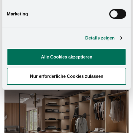
Datenschutzerklärung
und in unserem
Impressum
.
Marketing
Details zeigen
Alle Cookies akzeptieren
Schrank-Ausstattung
Nur erforderliche Cookies zulassen