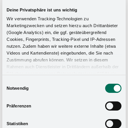
Deine Privatsphäre ist uns wichtig
Wir verwenden Tracking-Technologien zu
Marketingzwecken und setzen hierzu auch Drittanbieter
(Google Analytics) ein, die ggf. geräteübergreifend
Cookies, Fingerprints, Tracking-Pixel und IP-Adressen
nutzen. Zudem haben wir weitere externe Inhalte (etwa
Videos und Kartendienste) eingebunden, die Sie nach
Zustimmung abrufen können. Wir setzen in diesem
Rahmen auch Dienstleister in Drittländern außerhalb der
Küchen-Organizer
EU ohne angemessenes Datenschutzniveau (USA) ein,
was das Risiko beinhaltet, dass Behörden auf die Daten
Einwilligungsauswahl
zu Sicherheits- und Überwachungszwecken zugreifen,
Notwendig
ohne dass Sie hierüber informiert werden oder
Rechtsmittel einlegen können. Mit Ihrer Einstellung
Präferenzen
willigen Sie in die oben beschriebenen Vorgänge ein. Sie
können die Einwilligung mit Wirkung für die Zukunft
widerrufen. Mehr Informationen finden Sie in unserer
Statistiken