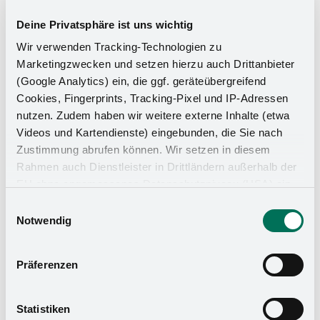
Deine Privatsphäre ist uns wichtig
Wir verwenden Tracking-Technologien zu
Marketingzwecken und setzen hierzu auch Drittanbieter
(Google Analytics) ein, die ggf. geräteübergreifend
Cookies, Fingerprints, Tracking-Pixel und IP-Adressen
nutzen. Zudem haben wir weitere externe Inhalte (etwa
Videos und Kartendienste) eingebunden, die Sie nach
Zustimmung abrufen können. Wir setzen in diesem
Rahmen auch Dienstleister in Drittländern außerhalb der
Küchen-Organizer
EU ohne angemessenes Datenschutzniveau (USA) ein,
was das Risiko beinhaltet, dass Behörden auf die Daten
Einwilligungsauswahl
zu Sicherheits- und Überwachungszwecken zugreifen,
Notwendig
ohne dass Sie hierüber informiert werden oder
Rechtsmittel einlegen können. Mit Ihrer Einstellung
Präferenzen
willigen Sie in die oben beschriebenen Vorgänge ein. Sie
können die Einwilligung mit Wirkung für die Zukunft
widerrufen. Mehr Informationen finden Sie in unserer
Statistiken