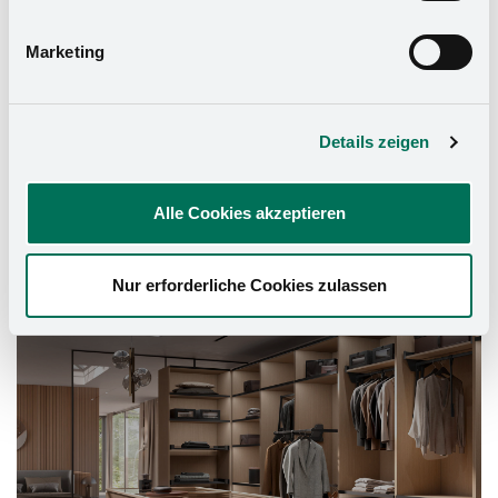
Datenschutzerklärung
und in unserem
Impressum
.
Marketing
Details zeigen
Alle Cookies akzeptieren
Schrank-Ausstattung
Nur erforderliche Cookies zulassen