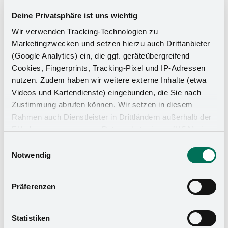
Deine Privatsphäre ist uns wichtig
Wir verwenden Tracking-Technologien zu
Marketingzwecken und setzen hierzu auch Drittanbieter
(Google Analytics) ein, die ggf. geräteübergreifend
Cookies, Fingerprints, Tracking-Pixel und IP-Adressen
nutzen. Zudem haben wir weitere externe Inhalte (etwa
Videos und Kartendienste) eingebunden, die Sie nach
Zustimmung abrufen können. Wir setzen in diesem
Rahmen auch Dienstleister in Drittländern außerhalb der
Küchen-Organizer
EU ohne angemessenes Datenschutzniveau (USA) ein,
was das Risiko beinhaltet, dass Behörden auf die Daten
Einwilligungsauswahl
zu Sicherheits- und Überwachungszwecken zugreifen,
Notwendig
ohne dass Sie hierüber informiert werden oder
Rechtsmittel einlegen können. Mit Ihrer Einstellung
Präferenzen
willigen Sie in die oben beschriebenen Vorgänge ein. Sie
können die Einwilligung mit Wirkung für die Zukunft
widerrufen. Mehr Informationen finden Sie in unserer
Statistiken
Datenschutzerklärung
und in unserem
Impressum
.