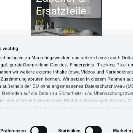
Ersatzteile
s wichtig
chnologien zu Marketingzwecken und setzen hierzu auch Dritta
 ggf. geräteübergreifend Cookies, Fingerprints, Tracking-Pixel un
ben wir weitere externe Inhalte (etwa Videos und Kartendienst
INFORM
h Zustimmung abrufen können. Wir setzen in diesem Rahmen au
dern außerhalb der EU ohne angemessenes Datenschutzniveau (U
Impress
ss Behörden auf die Daten zu Sicherheits- und Überwachungszw
Datensch
ierüber informiert werden oder Rechtsmittel einlegen können. Mit
n die oben beschriebenen Vorgänge ein. Sie können die Einwilligun
Cookie
derrufen. Mehr Informationen finden Sie in unserer
d in unserem
Impressum
.
Präferenzen
Statistiken
Marketin