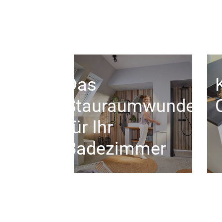
Das
Stauraumwunder
für Ihr
Badezimmer