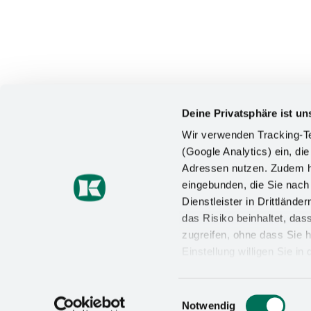
Deine Privatsphäre ist un
Wir verwenden Tracking-Te
(Google Analytics) ein, die
Adressen nutzen. Zudem ha
KONTAKT
eingebunden, die Sie nac
Dienstleister in Drittlän
Kesseböhmer Holding KG
das Risiko beinhaltet, da
Mindener Straße 208
49152 Bad Essen
zugreifen, ohne dass Sie h
Einstellung willigen Sie i
+49 (5742) 46-0
Wirkung für die Zukunft wi
info@kesseboehmer.de
Datenschutzerklärung
un
Einwilligungsauswahl
Notwendig