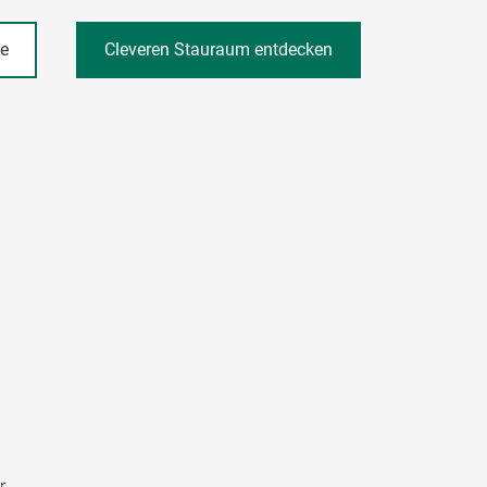
he
Cleveren Stauraum entdecken
r