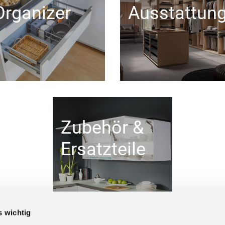
Organizer
Ausstattun
Zubehör &
Ersatzteile
s wichtig