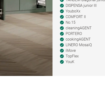
DISPENSA junior III
YouboXx
COMFORT II
No.15
cleaningAGENT
PORTERO
cookingAGENT
LINERO MosaiQ
iMove
TopFlex
YouK