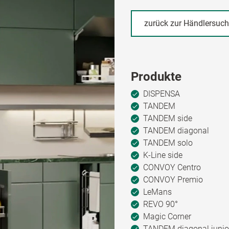
zurück zur Händlersuc
Produkte
DISPENSA
TANDEM
TANDEM side
TANDEM diagonal
TANDEM solo
K-Line side
CONVOY Centro
CONVOY Premio
LeMans
REVO 90°
Magic Corner
TANDEM diagonal junio