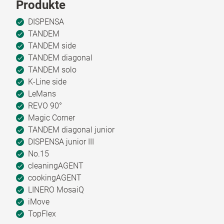
Produkte
DISPENSA
TANDEM
TANDEM side
TANDEM diagonal
TANDEM solo
K-Line side
LeMans
REVO 90°
Magic Corner
TANDEM diagonal junior
DISPENSA junior III
No.15
cleaningAGENT
cookingAGENT
LINERO MosaiQ
iMove
TopFlex