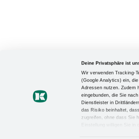
Deine Privatsphäre ist un
Wir verwenden Tracking-Te
(Google Analytics) ein, die
Adressen nutzen. Zudem ha
KONTAKT
eingebunden, die Sie nac
Dienstleister in Drittlän
Kesseböhmer Holding KG
das Risiko beinhaltet, da
Mindener Straße 208
49152 Bad Essen
zugreifen, ohne dass Sie h
Einstellung willigen Sie i
+49 (5742) 46-0
Wirkung für die Zukunft wi
info@kesseboehmer.de