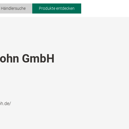
r Händlersuche
Produkte entdecken
Sohn GmbH
h.de/