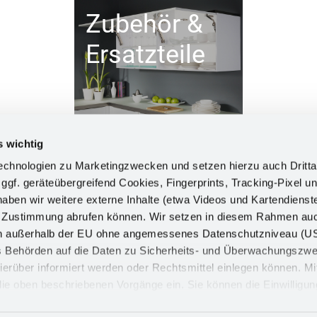
Zubehör &
Ersatzteile
s wichtig
chnologien zu Marketingzwecken und setzen hierzu auch Dritta
 ggf. geräteübergreifend Cookies, Fingerprints, Tracking-Pixel un
ben wir weitere externe Inhalte (etwa Videos und Kartendienst
INFORM
h Zustimmung abrufen können. Wir setzen in diesem Rahmen au
dern außerhalb der EU ohne angemessenes Datenschutzniveau (U
Impress
ss Behörden auf die Daten zu Sicherheits- und Überwachungszw
Datensch
ierüber informiert werden oder Rechtsmittel einlegen können. Mit
n die oben beschriebenen Vorgänge ein. Sie können die Einwilligun
Cookie
derrufen. Mehr Informationen finden Sie in unserer