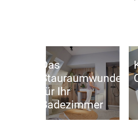
Das
Stauraumwunder
für Ihr
Badezimmer