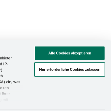
Alle Cookies akzeptieren
nbieter
d IP-
Nur erforderliche Cookies zulassen
e)
ATIONEN
ch
SA) ein, was
um
ecken
utz
 Ihrer
g mit
-Einstellungen